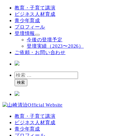
メ
教育・子育て講演
イ
ビジネス人材育成
ン
青少年育成
コ
プロフィール
ン
登壇情報
テ
今後の登壇予定
ン
登壇実績（2023〜2026）
ツ
ご依頼・お問い合わせ
へ
移
動
検
索
検索
教育・子育て講演
ビジネス人材育成
青少年育成
プロフィール