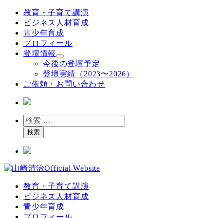
メ
教育・子育て講演
イ
ビジネス人材育成
ン
青少年育成
コ
プロフィール
ン
登壇情報
テ
今後の登壇予定
ン
登壇実績（2023〜2026）
ツ
ご依頼・お問い合わせ
へ
移
動
検
索
検索
教育・子育て講演
ビジネス人材育成
青少年育成
プロフィール