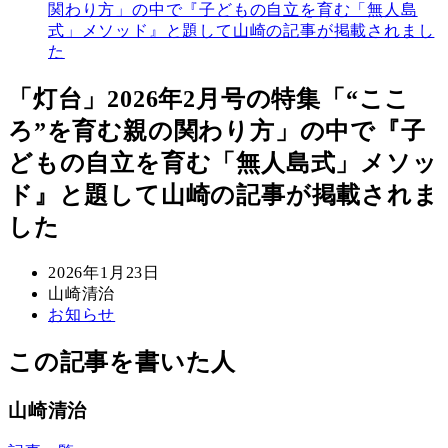
関わり方」の中で『子どもの自立を育む「無人島
式」メソッド』と題して山崎の記事が掲載されまし
た
「灯台」2026年2月号の特集「“ここ
ろ”を育む親の関わり方」の中で『子
どもの自立を育む「無人島式」メソッ
ド』と題して山崎の記事が掲載されま
した
投
2026年1月23日
稿
著
山崎清治
日
者
カ
お知らせ
テ
ゴ
この記事を書いた人
リ
ー
山崎清治