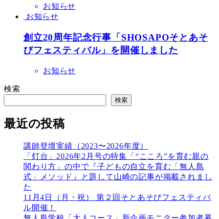
お知らせ
お知らせ
創立20周年記念行事「SHOSAPOそとあそ
びフェスティバル」を開催しました
お知らせ
検索
検索
最近の投稿
講師登壇実績（2023〜2026年度）
「灯台」2026年2月号の特集「“こころ”を育む親の
関わり方」の中で『子どもの自立を育む「無人島
式」メソッド』と題して山崎の記事が掲載されまし
た
11月4日（月・祝） 第２回そとあそびフェスティバ
ル開催！
無人島学校「大人コース」新企画モニター参加者募