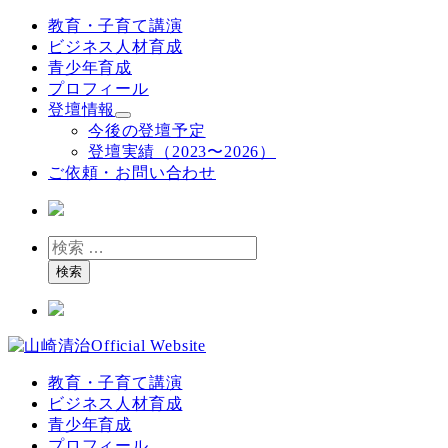
メ
教育・子育て講演
イ
ビジネス人材育成
ン
青少年育成
コ
プロフィール
ン
登壇情報
テ
今後の登壇予定
ン
登壇実績（2023〜2026）
ツ
ご依頼・お問い合わせ
へ
移
動
検
索
検索
教育・子育て講演
ビジネス人材育成
青少年育成
プロフィール