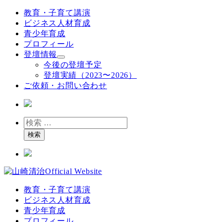
メ
教育・子育て講演
イ
ビジネス人材育成
ン
青少年育成
コ
プロフィール
ン
登壇情報
テ
今後の登壇予定
ン
登壇実績（2023〜2026）
ツ
ご依頼・お問い合わせ
へ
移
動
検
索
検索
教育・子育て講演
ビジネス人材育成
青少年育成
プロフィール