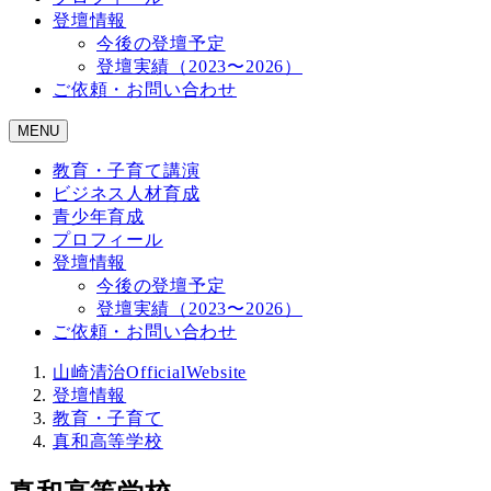
登壇情報
今後の登壇予定
登壇実績（2023〜2026）
ご依頼・お問い合わせ
MENU
教育・子育て講演
ビジネス人材育成
青少年育成
プロフィール
登壇情報
今後の登壇予定
登壇実績（2023〜2026）
ご依頼・お問い合わせ
山崎清治OfficialWebsite
登壇情報
教育・子育て
真和高等学校