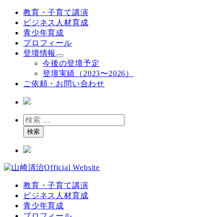
メ
教育・子育て講演
イ
ビジネス人材育成
ン
青少年育成
コ
プロフィール
ン
登壇情報
テ
今後の登壇予定
ン
登壇実績（2023〜2026）
ツ
ご依頼・お問い合わせ
へ
移
動
検
索
検索
教育・子育て講演
ビジネス人材育成
青少年育成
プロフィール