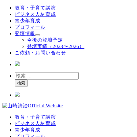
メ
教育・子育て講演
イ
ビジネス人材育成
ン
青少年育成
コ
プロフィール
ン
登壇情報
テ
今後の登壇予定
ン
登壇実績（2023〜2026）
ツ
ご依頼・お問い合わせ
へ
移
動
検
索
検索
教育・子育て講演
ビジネス人材育成
青少年育成
プロフィール