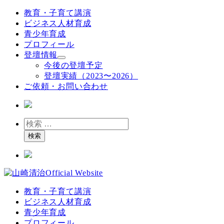
メ
教育・子育て講演
イ
ビジネス人材育成
ン
青少年育成
コ
プロフィール
ン
登壇情報
テ
今後の登壇予定
ン
登壇実績（2023〜2026）
ツ
ご依頼・お問い合わせ
へ
移
動
検
索
検索
教育・子育て講演
ビジネス人材育成
青少年育成
プロフィール