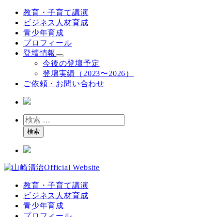
メ
教育・子育て講演
イ
ビジネス人材育成
ン
青少年育成
コ
プロフィール
ン
登壇情報
テ
今後の登壇予定
ン
登壇実績（2023〜2026）
ツ
ご依頼・お問い合わせ
へ
移
動
検
索
検索
教育・子育て講演
ビジネス人材育成
青少年育成
プロフィール