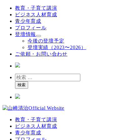
メ
教育・子育て講演
イ
ビジネス人材育成
ン
青少年育成
コ
プロフィール
ン
登壇情報
テ
今後の登壇予定
ン
登壇実績（2023〜2026）
ツ
ご依頼・お問い合わせ
へ
移
動
検
索
検索
教育・子育て講演
ビジネス人材育成
青少年育成
プロフィール