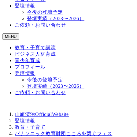
登壇情報
今後の登壇予定
登壇実績（2023〜2026）
ご依頼・お問い合わせ
MENU
教育・子育て講演
ビジネス人材育成
青少年育成
プロフィール
登壇情報
今後の登壇予定
登壇実績（2023〜2026）
ご依頼・お問い合わせ
山崎清治OfficialWebsite
登壇情報
教育・子育て
パナソニック教育財団こころを繋ぐフェス