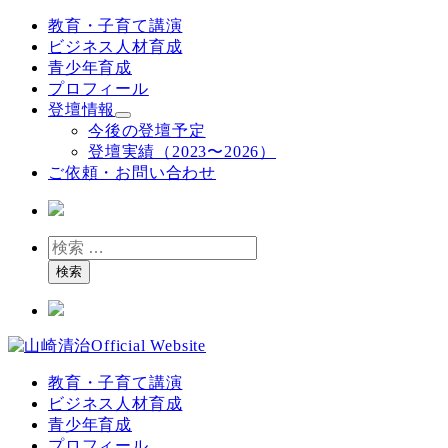
メ
教育・子育て講演
イ
ビジネス人材育成
ン
青少年育成
コ
プロフィール
ン
登壇情報
テ
今後の登壇予定
ン
登壇実績（2023〜2026）
ツ
ご依頼・お問い合わせ
へ
移
動
検
索
検索
教育・子育て講演
ビジネス人材育成
青少年育成
プロフィール