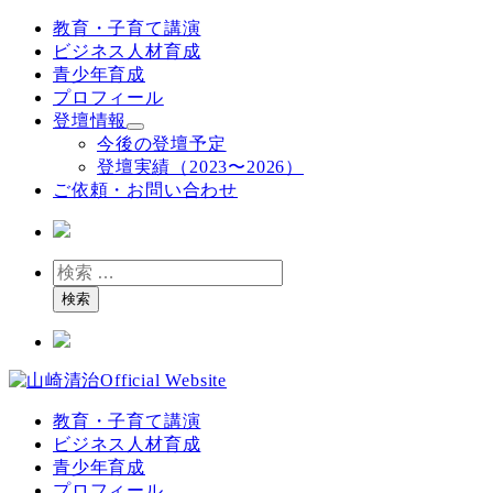
メ
教育・子育て講演
イ
ビジネス人材育成
ン
青少年育成
コ
プロフィール
ン
登壇情報
テ
今後の登壇予定
ン
登壇実績（2023〜2026）
ツ
ご依頼・お問い合わせ
へ
移
動
検
索
検索
教育・子育て講演
ビジネス人材育成
青少年育成
プロフィール