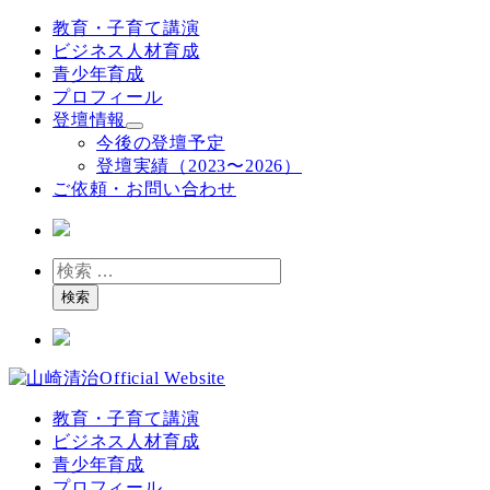
メ
教育・子育て講演
イ
ビジネス人材育成
ン
青少年育成
コ
プロフィール
ン
登壇情報
テ
今後の登壇予定
ン
登壇実績（2023〜2026）
ツ
ご依頼・お問い合わせ
へ
移
動
検
索
検索
教育・子育て講演
ビジネス人材育成
青少年育成
プロフィール