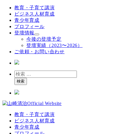
メ
教育・子育て講演
イ
ビジネス人材育成
ン
青少年育成
コ
プロフィール
ン
登壇情報
テ
今後の登壇予定
ン
登壇実績（2023〜2026）
ツ
ご依頼・お問い合わせ
へ
移
動
検
索
検索
教育・子育て講演
ビジネス人材育成
青少年育成
プロフィール