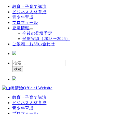
メ
教育・子育て講演
イ
ビジネス人材育成
ン
青少年育成
コ
プロフィール
ン
登壇情報
テ
今後の登壇予定
ン
登壇実績（2023〜2026）
ツ
ご依頼・お問い合わせ
へ
移
動
検
索
検索
教育・子育て講演
ビジネス人材育成
青少年育成
プロフィール