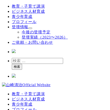
メ
教育・子育て講演
イ
ビジネス人材育成
ン
青少年育成
コ
プロフィール
ン
登壇情報
テ
今後の登壇予定
ン
登壇実績（2023〜2026）
ツ
ご依頼・お問い合わせ
へ
移
動
検
索
検索
教育・子育て講演
ビジネス人材育成
青少年育成
プロフィール