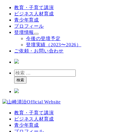
メ
教育・子育て講演
イ
ビジネス人材育成
ン
青少年育成
コ
プロフィール
ン
登壇情報
テ
今後の登壇予定
ン
登壇実績（2023〜2026）
ツ
ご依頼・お問い合わせ
へ
移
動
検
索
検索
教育・子育て講演
ビジネス人材育成
青少年育成
プロフィール