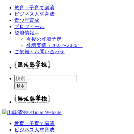
メ
教育・子育て講演
イ
ビジネス人材育成
ン
青少年育成
コ
プロフィール
ン
登壇情報
テ
今後の登壇予定
ン
登壇実績（2023〜2026）
ツ
ご依頼・お問い合わせ
へ
移
動
検
索
検索
教育・子育て講演
ビジネス人材育成