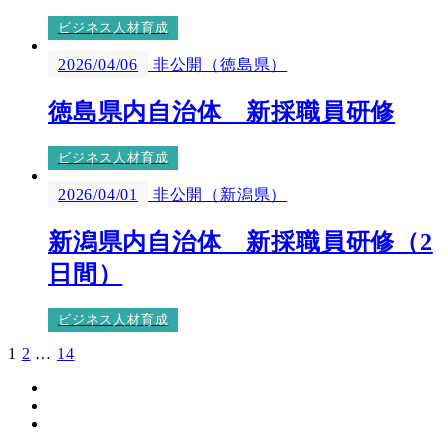
ビジネス人材育成
2026/04/06
非公開（徳島県）
徳島県内自治体 新採職員研修
ビジネス人材育成
2026/04/01
非公開（新潟県）
新潟県内自治体 新採職員研修（2
日間）
ビジネス人材育成
1
2
…
14
投
Instagram
稿
Facebook
の
Twitter