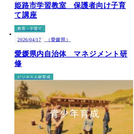
姫路市学習教室 保護者向け子育
て講座
教育・子育て
2026/04/17
（愛媛県）
愛媛県内自治体 マネジメント研
修
ビジネス人材育成