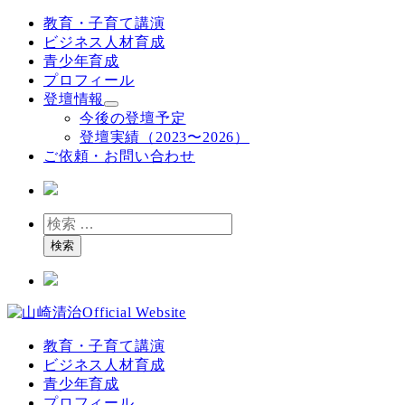
メ
教育・子育て講演
イ
ビジネス人材育成
ン
青少年育成
コ
プロフィール
ン
登壇情報
テ
今後の登壇予定
ン
登壇実績（2023〜2026）
ツ
ご依頼・お問い合わせ
へ
移
動
検
索
検索
教育・子育て講演
ビジネス人材育成
青少年育成
プロフィール