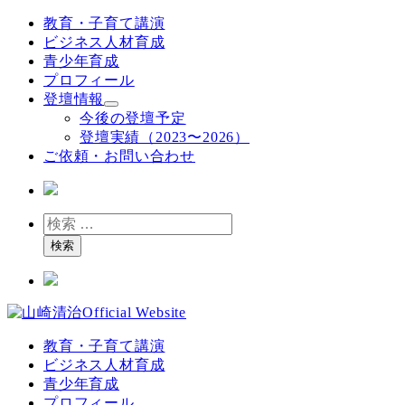
メ
教育・子育て講演
イ
ビジネス人材育成
ン
青少年育成
コ
プロフィール
ン
登壇情報
テ
今後の登壇予定
ン
登壇実績（2023〜2026）
ツ
ご依頼・お問い合わせ
へ
移
動
検
索
検索
教育・子育て講演
ビジネス人材育成
青少年育成
プロフィール