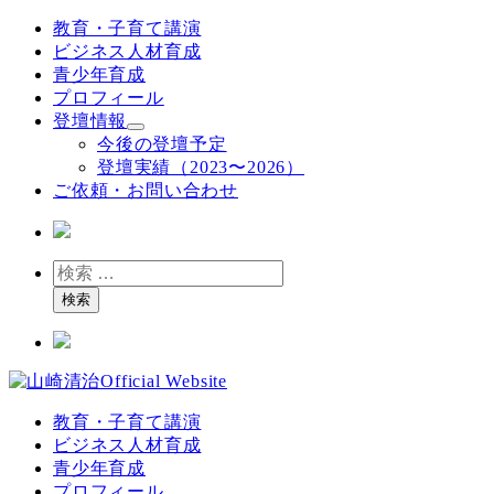
メ
教育・子育て講演
イ
ビジネス人材育成
ン
青少年育成
コ
プロフィール
ン
登壇情報
テ
今後の登壇予定
ン
登壇実績（2023〜2026）
ツ
ご依頼・お問い合わせ
へ
移
動
検
索
検索
教育・子育て講演
ビジネス人材育成
青少年育成
プロフィール